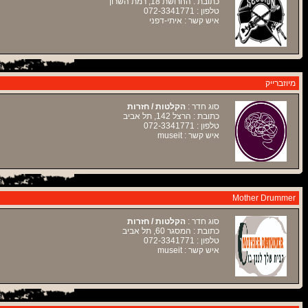
כתובת : החרושת 18, רמת השרון
טלפון : 072-3341771
איש קשר : איתי-דפני
מיוזברייק
סוג חדר :
הקלטות / חזרות
כתובת : הרצל 142, תל אביב
טלפון : 072-3341771
איש קשר : museit
Mother Drummer
סוג חדר :
הקלטות / חזרות
כתובת : המסגר 60, תל אביב
טלפון : 072-3341771
איש קשר : museit