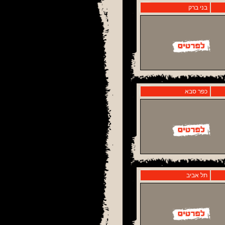
בני ברק
כפר סבא
תל אביב