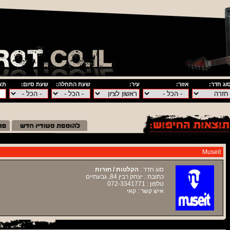
וג חדר:
אזור:
עיר:
שעת התחלה:
שעת סיום:
תאר
Museit
סוג חדר :
הקלטות / חזרות
כתובת : יצחק רבין 84, גבעתיים
טלפון : 072-3341771
איש קשר : קאי