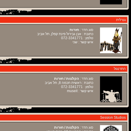
גנרלית
סוג חדר :
חזרות
כתובת : אבן גבירול פינת קפלן, תל אביב
טלפון : 072-3341771
איש קשר : שני
התרנגול
סוג חדר :
הקלטות / חזרות
כתובת : ראשית חכמה 8, תל אביב
טלפון : 072-3341771
איש קשר : museit
Session Studios
סוג חדר :
הקלטות / חזרות