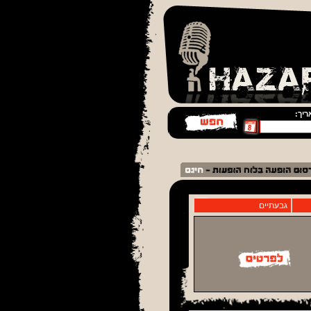
יך:
גבעתיים